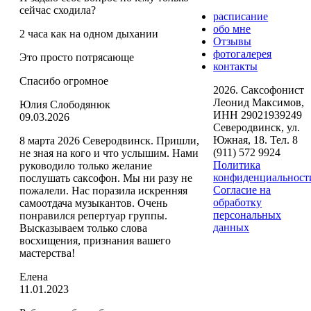
сейчас сходила?
расписание
обо мне
2 часа как на одном дыхании
Отзывы
фотогалерея
Это просто потрясающе
контакты
Спасибо огромное
2026. Саксофонист
Леонид Максимов,
Юлия Слободянюк
ИНН 29021939249
Оценка
09.03.2026
Северодвинск, ул.
5
Южная, 18. Тел. 8
8 марта 2026 Северодвинск. Пришли,
из
(911) 572 9924
не зная на кого и что услышим. Нами
5
Политика
руководило только желание
конфиденциальност
послушать саксофон. Мы ни разу не
Согласие на
пожалели. Нас поразила искренняя
обработку
самоотдача музыкантов. Очень
персональных
понравился репертуар группы.
данных
Высказываем только слова
восхищения, признания вашего
мастерства!
Елена
Оценка
11.01.2023
5