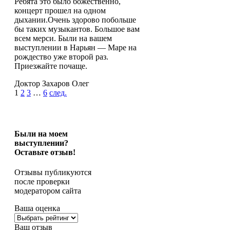
Ребята это было божественно,
из
концерт прошел на одном
5
дыхании.Очень здорово побольше
бы таких музыкантов. Большое вам
всем мерси. Были на вашем
выступлении в Нарьян — Маре на
рождество уже второй раз.
Приезжайте почаще.
Доктор Захаров Олег
Site
Страница
Страница
Страница
Страница
1
2
3
…
6
след.
Reviews
навигация
Были на моем
выступлении?
Оставьте отзыв!
Отзывы публикуются
после проверки
модератором сайта
Ваша оценка
Ваш отзыв