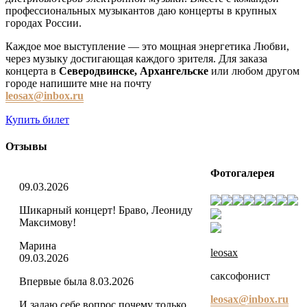
профессиональных музыкантов даю концерты в крупных
городах России.
Каждое мое выступление — это мощная энергетика Любви,
через музыку достигающая каждого зрителя. Для заказа
концерта в
Северодвинске, Архангельске
или любом другом
городе напишите мне на почту
leosax@inbox.ru
Купить билет
Отзывы
Фотогалерея
Оценка
09.03.2026
5
Шикарный концерт! Браво, Леониду
из
Максимову!
5
Марина
leosax
Оценка
09.03.2026
5
cаксофонист
Впервые была 8.03.2026
из
5
leosax@inbox.ru
И задаю себе вопрос почему только